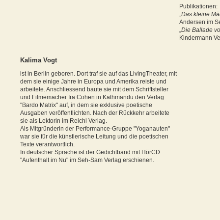
Publikationen:
„
Das kleine Mä
Andersen im S
„
Die Ballade vo
Kindermann Ver
Kalima Vogt
ist in Berlin geboren. Dort traf sie auf das LivingTheater, mit
dem sie einige Jahre in Europa und Amerika reiste und
arbeitete. Anschliessend baute sie mit dem Schriftsteller
und Filmemacher Ira Cohen in Kathmandu den Verlag
"Bardo Matrix" auf, in dem sie exklusive poetische
Ausgaben veröffentlichten. Nach der Rückkehr arbeitete
sie als Lektorin im Reichl Verlag.
Als Mitgründerin der Performance-Gruppe "Yoganauten"
war sie für die künstlerische Leitung und die poetischen
Texte verantwortlich.
In deutscher Sprache ist der Gedichtband mit HörCD
"Aufenthalt im Nu"
im Seh-Sam Verlag erschienen.