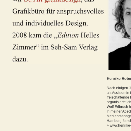
Henrike Robe
Nach einigen J
als Assistentin
freischaffende 
organisierte i
Wolf Erlbruch h
In meiner Absch
Medienmanagem
Hamburg forsch
>
www.henrike-